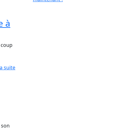
e à
u coup
la suite
 son