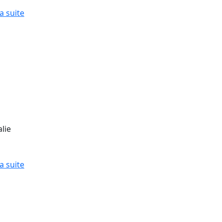
la suite
lie
la suite