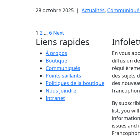
28 octobre 2025
|
Actualités
,
Communiqué
Pagination
Page
Page
Page
1
2
…
6
Next
Liens rapides
Infolet
des
À propos
En vous abon
publications
Boutique
diffusion de
Communiqués
régulièreme
Points saillants
des sujets d
Politiques de la boutique
des nouveau
Nous joindre
francophoni
Intranet
By subscrib
list, you wil
information
issues and 
Francophoni