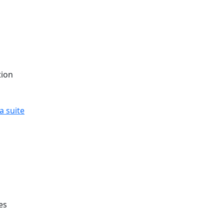
tion
la suite
es