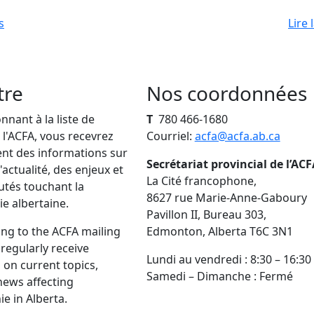
s
Lire 
tre
Nos coordonnées
nant à la liste de
T
780 466-1680
 l'ACFA, vous recevrez
Courriel:
acfa@acfa.ab.ca
nt des informations sur
Secrétariat provincial de l’ACF
'actualité, des enjeux et
La Cité francophone,
tés touchant la
8627 rue Marie-Anne-Gaboury
e albertaine.
Pavillon II, Bureau 303,
ing to the ACFA mailing
Edmonton, Alberta T6C 3N1
l regularly receive
Lundi au vendredi : 8:30 – 16:30
 on current topics,
Samedi – Dimanche : Fermé
news affecting
e in Alberta.