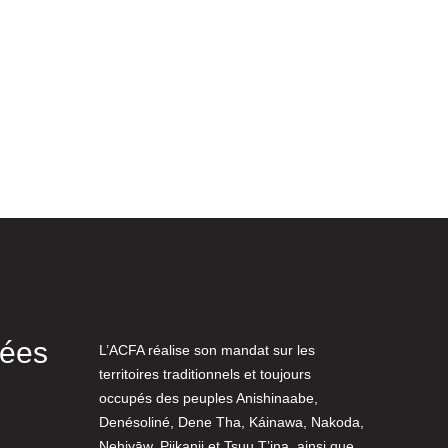
nées
L’ACFA réalise son mandat sur les
territoires traditionnels et toujours
occupés des peuples Anishinaabe,
Denésoliné, Dene Tha, Káinawa, Nakoda,
Nehiyāw, Piikanii et Tsuu T’ina, ainsi que