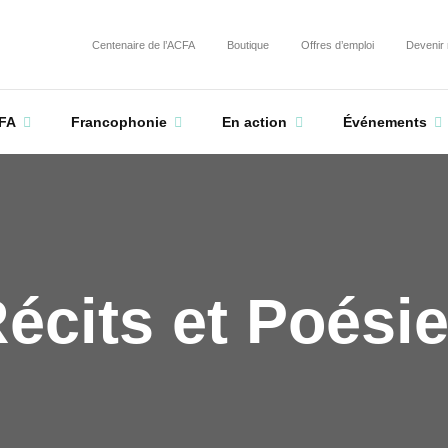
Centenaire de l’ACFA
Boutique
Offres d’emploi
Devenir
FA
Francophonie
En action
Événements
écits et Poési