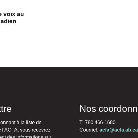
e voix au
nadien
ttre
Nos coordon
nnant à la liste de
T
780 466-1680
e l'ACFA, vous recevrez
Courriel:
acfa@acfa.ab.ca
ent des informations sur