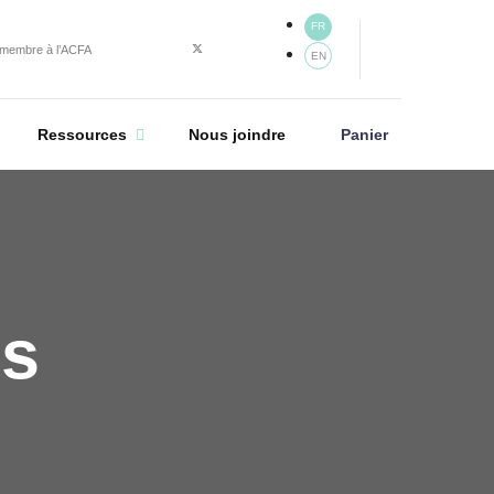
FR
 membre à l’ACFA
EN
Panier
Ressources
Nous joindre
es