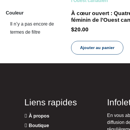
À cœur ouvert : Quatr
Couleur
féminin de l’Ouest ca
Il n’y a pas encore de
$
20.00
termes de filtre
Ajouter au panier
Liens rapides
Infole
En vous abo
À propos
diffusion d
Boutique
régulièrem