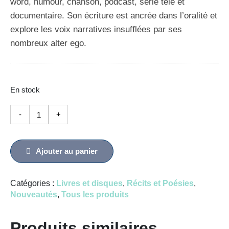
word, humour, chanson, podcast, série télé et
documentaire. Son écriture est ancrée dans l’oralité et
explore les voix narratives insufflées par ses
nombreux alter ego.
En stock
quantité
-
+
de
La
fille
Ajouter au panier
du
facteur
Catégories :
Livres et disques
,
Récits et Poésies
,
Nouveautés
,
Tous les produits
Produits similaires