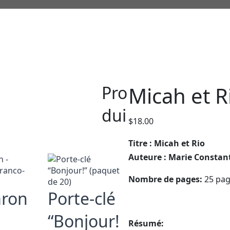
Pro
Micah et R
dui
$
18.00
Titre : Micah et Rio
Auteure : Marie Constan
Nombre de pages:
25 pa
ron
Porte-clé
“Bonjour!
Résumé: