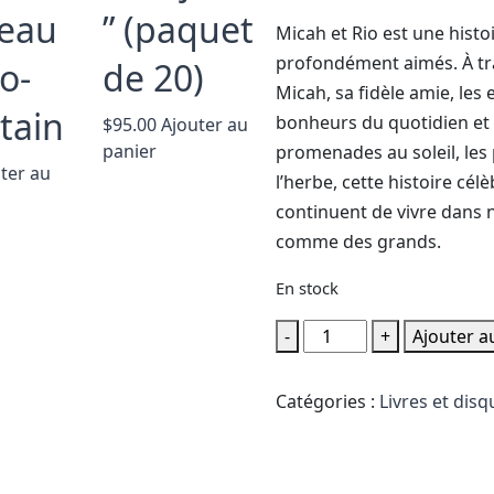
eau
” (paquet
Micah et Rio est une histo
profondément aimés. À trav
o-
de 20)
Micah, sa fidèle amie, les 
tain
bonheurs du quotidien et l
$
95.00
Ajouter au
panier
promenades au soleil, les 
ter au
l’herbe, cette histoire célè
continuent de vivre dans n
comme des grands.
En stock
quantité
-
+
Ajouter a
de
Micah
Catégories :
Livres et disq
et
Rio