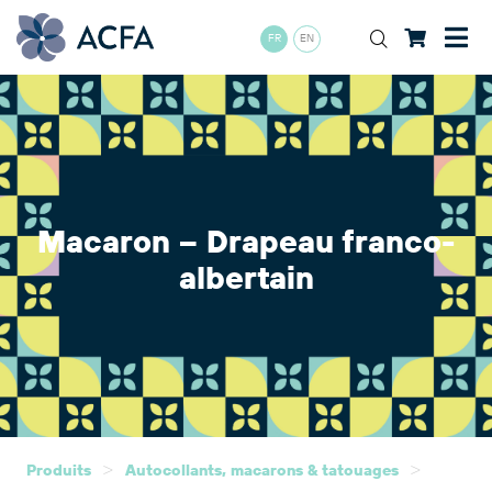
FR
EN
Macaron – Drapeau franco-
albertain
>
>
Produits
Autocollants, macarons & tatouages