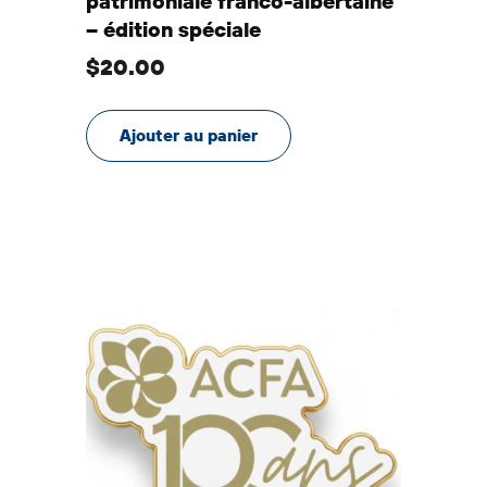
patrimoniale franco-albertaine
– édition spéciale
$
20.00
Ajouter au panier