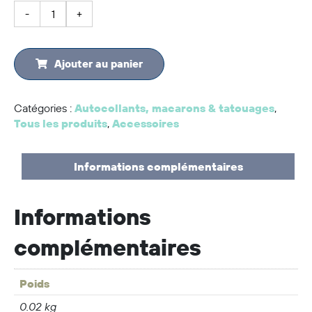
quantité
-
+
de
Macaron
-
Ajouter au panier
Drapeau
franco-
Catégories :
Autocollants, macarons & tatouages
,
albertain
Tous les produits
,
Accessoires
Informations complémentaires
Informations
complémentaires
Poids
0.02 kg