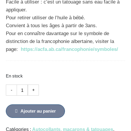
Facile à utiliser : c’est un tatouage sans eau facile à
appliquer.
Pour retirer utiliser de l’huile à bébé.
Convient à tous les âges à partir de 3ans.
Pour en connaître davantage sur le symbole de
distinction de la francophonie albertaine, visiter la
page:
https://acfa.ab.ca/francophonie/symboles/
En stock
quantité
-
+
de
Tatouages
-
Ajouter au panier
Paquet
de
Catégories :
Autocollants, macarons & tatouages
,
50