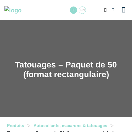
FR
EN
Tatouages – Paquet de 50
(format rectangulaire)
>
>
Produits
Autocollants, macarons & tatouages