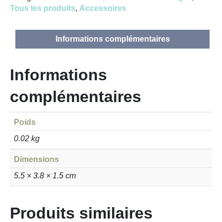
Tous les produits
,
Accessoires
(format
rectangulaire)
Informations complémentaires
Informations
complémentaires
Poids
0.02 kg
Dimensions
5.5 × 3.8 × 1.5 cm
Produits similaires