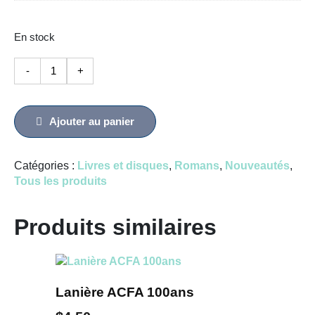
En stock
quantité
-
+
de
Destination
Canada
Ajouter au panier
–
Le
Catégories :
Livres et disques
,
Romans
,
Nouveautés
,
froid
Tous les produits
de
l’étranger
Produits similaires
Lanière ACFA 100ans