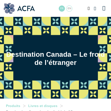
FR
EN
Destination Canada – Le froid
de l’étranger
>
>
Produits
Livres et disques