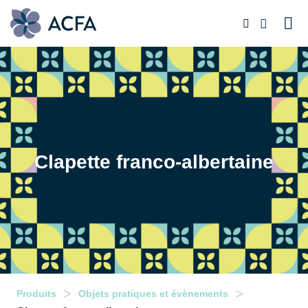
Clapette franco-albertaine
>
>
Produits
Objets pratiques et évènements