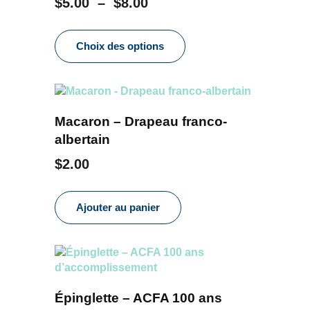
Plage
$
5.00
–
$
8.00
de
Ce
prix :
produit
Choix des options
a
$5.00
plusieurs
à
variations.
$8.00
Les
options
Macaron – Drapeau franco-
peuvent
albertain
être
$
2.00
choisies
sur
la
Ajouter au panier
page
du
produit
Épinglette – ACFA 100 ans