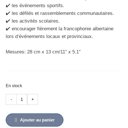
✔️ les événements sportifs.
✔️ les défilés et rassemblements communautaires.
✔️ les activités scolaires.
✔️ encourager fièrement la francophonie albertaine
lors d’événements locaux et provinciaux.
Mesures: 28 cm x 13 cm/11″ x 5.1″
En stock
quantité
-
+
de
Clapette
franco-
Ajouter au panier
albertaine