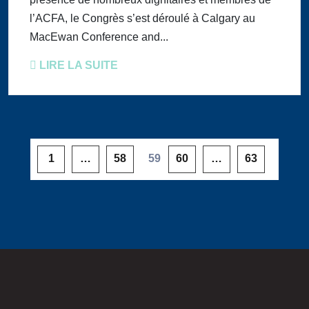
l’ACFA, le Congrès s’est déroulé à Calgary au
MacEwan Conference and...
LIRE LA SUITE
1
…
58
59
60
…
63