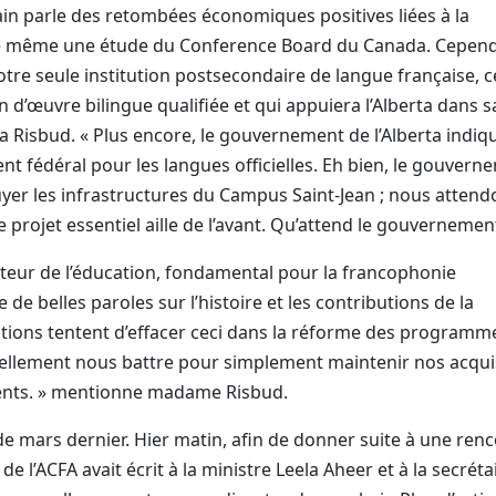
in parle des retombées économiques positives liées à la
ite même une étude du Conference Board du Canada. Cepend
re seule institution postsecondaire de langue française, ce
d’œuvre bilingue qualifiée et qui appuiera l’Alberta dans s
ila Risbud. « Plus encore, le gouvernement de l’Alberta indiq
ent fédéral pour les langues officielles. Eh bien, le gouvern
puyer les infrastructures du Campus Saint-Jean ; nous atten
 projet essentiel aille de l’avant. Qu’attend le gouvernement
secteur de l’éducation, fondamental pour la francophonie
e belles paroles sur l’histoire et les contributions de la
ions tentent d’effacer ceci dans la réforme des programm
nuellement nous battre pour simplement maintenir nos acqui
rents. » mentionne madame Risbud.
 de mars dernier. Hier matin, afin de donner suite à une ren
de l’ACFA avait écrit à la ministre Leela Aheer et à la secréta