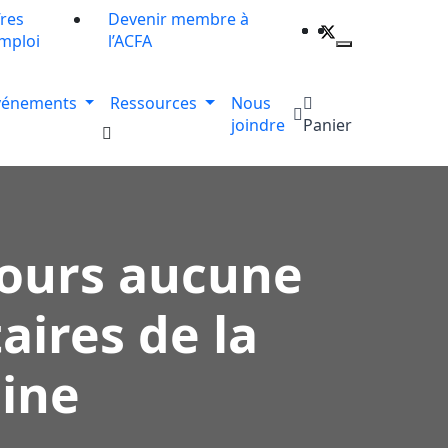
res
Devenir membre à
mploi
l’ACFA
vénements
Ressources
Nous
joindre
Panier
jours aucune
aires de la
aine