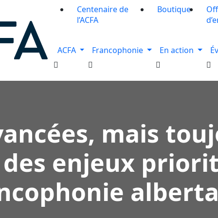
Centenaire de
Boutique
Off
l’ACFA
d’e
ACFA
Francophonie
En action
É
ancées, mais tou
 des enjeux priorit
ncophonie albert