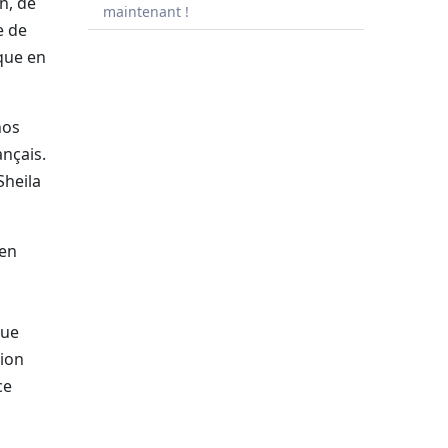
n, de
maintenant !
e de
ique en
nos
ançais.
Sheila
 en
que
tion
ce