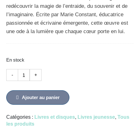
redécouvrir la magie de l’entraide, du souvenir et de
l’imaginaire. Écrite par Marie Constant, éducatrice
passionnée et écrivaine émergente, cette œuvre est
une ode à la lumière que chaque cœur porte en lui.
En stock
quantité
-
+
de
Brillant
le
Ajouter au panier
géant
Catégories :
Livres et disques
,
Livres jeunesse
,
Tous
les produits