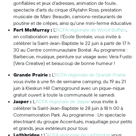
gonflables et jeux d’adresses, animation de foule,
spectacle d’arts du cirque d’Aytahn Ross, prestation
musicale de Marc Beaudin, camions-restaurants de
poutine et de crêpes, ainsi qu’une mini-ferme éducative.
Fort McMurray :
L’
ACFA régionale de Wood Buffalo
,
en collaboration avec l’École Boréale,
vous invite à
célébrer la Saint-Jean-Baptiste le 22 juin à partir de 17 h
30 au Centre communautaire Boréal
. Au programme :
Barbecue, musique, peinture sur visage avec Vera Fustic
(Vera Creative) et beaucoup de bonne humeur !
Grande Prairie :
L’
ACFA régionale de Grande Prairie
vous invite à une fin de semaine camping, du 19 au 21
juin à Kleskun Hill Campground avec un pique-nique
gratuit ouvert à toute la communauté le samedi.
Jasper :
L
’ACFA régionale de Jasper
vous invite à
célébrer
la Saint-Jean-Baptiste le 28 juin à 18 h 00 à
Commemoration Park. Au programme : Un spectacle
électrisant du groupe Accentués, maquillage pour petits
et grands, jeux extérieurs pour tous
Lethbridge :
L’
ACFA régionale de Lethbridge
vous