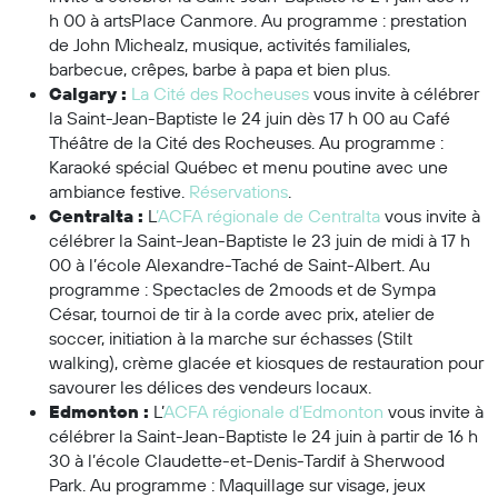
h 00 à artsPlace Canmore. Au programme : prestation
de John Michealz
, musique, activités familiales,
barbecue, crêpes, barbe à papa et bien plus.
Calgary :
La Cité des Rocheuses
vous invite à célébrer
la Saint-Jean-Baptiste le 24 juin dès
17 h 00
au Café
Théâtre de la Cité des Rocheuses. Au programme :
Karaoké spécial Québec et menu poutine avec une
ambiance festive
.
Réservations
.
Centralta :
L
’ACFA régionale de Centralta
vous invite à
célébrer
la Saint-Jean-Baptiste le 23 juin de midi à 17 h
00 à l’école Alexandre-Taché de Saint-Albert. Au
programme
: Spectacles de 2moods et de Sympa
César
, tournoi de tir à la corde avec prix, atelier de
soccer, initiation à la marche sur échasses (Stilt
walking), crème glacée et kiosques de restauration pour
savourer les délices des vendeurs locaux.
Edmonton :
L’
ACFA régionale d’Edmonton
vous invite à
célébrer
la Saint-Jean-Baptiste
le 24 juin à partir de 16 h
30 à l’école Claudette-et-Denis-Tardif à Sherwood
Park. Au programme :
Maquillage sur visage
, jeux