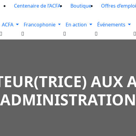
Centenaire de l’ACFA
Boutique
Offres d’emplo
ACFA
Francophonie
En action
Événements
UR(TRICE) AUX A
ADMINISTRATIO