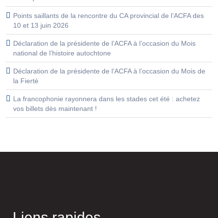
Points saillants de la rencontre du CA provincial de l’ACFA des
10 et 13 juin 2026
Déclaration de la présidente de l’ACFA à l’occasion du Mois
national de l’histoire autochtone
Déclaration de la présidente de l’ACFA à l’occasion du Mois de
la Fierté
La francophonie rayonnera dans les stades cet été : achetez
vos billets dès maintenant !
Liens rapides