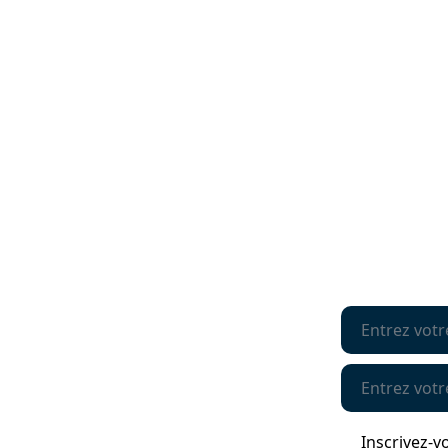
En vous abonna
À propos
diffusion de l
Boutique
régulièrement
Communiqués
des sujets d'a
des nouveauté
Points saillants
francophonie 
Politiques de la boutique
By subscribin
Nous joindre
list, you will 
Intranet
information o
issues and ne
Francophonie 