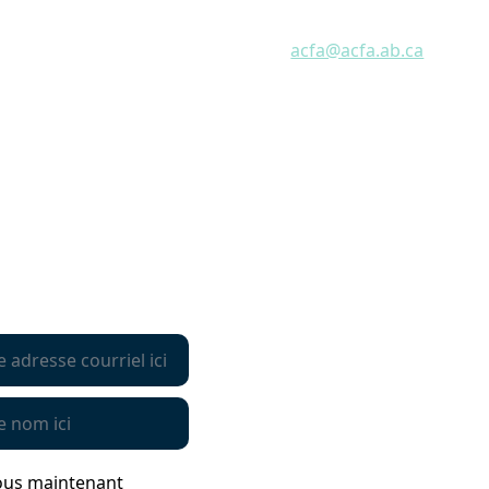
nt à la liste de
T
780 466-1680
'ACFA, vous recevrez
Courriel:
acfa@acfa.ab.ca
 des informations sur
Secrétariat provincial de l’ACFA
ctualité, des enjeux et
La Cité francophone,
s touchant la
8627 rue Marie-Anne-Gaboury
albertaine.
Pavillon II, Bureau 303,
g to the ACFA mailing
Edmonton, Alberta T6C 3N1
regularly receive
Lundi au vendredi : 8:30 – 16:30
n current topics,
Samedi – Dimanche : Fermé
ws affecting
in Alberta.