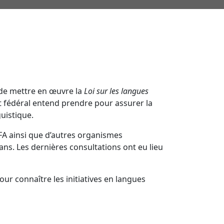
 de mettre en œuvre la
Loi sur les langues
t fédéral entend prendre pour assurer la
uistique.
ACFA ainsi que d’autres organismes
ns. Les dernières consultations ont eu lieu
ur connaître les initiatives en langues
L’ACFA réalise son mandat sur les
territoires traditionnels et toujours