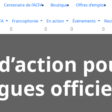
Centenaire de l’ACFA
Boutique
Offres d’emploi
FA
Francophonie
En action
Événements
Res
d’action po
gues officie