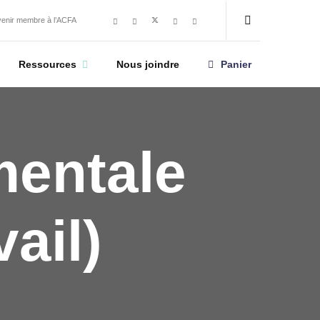
enir membre à l’ACFA
Panier
Ressources
Nous joindre
mentale
ail)