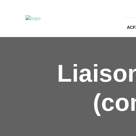
ACF
Liaiso
(co