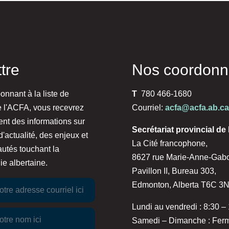
ttre
Nos coordon
nnant à la liste de
T
780 466-1680
e l'ACFA, vous recevrez
Courriel:
acfa@acfa.ab.ca
ent des informations sur
Secrétariat provincial de
d'actualité, des enjeux et
La Cité francophone,
utés touchant la
8627 rue Marie-Anne-Gab
e albertaine.
Pavillon II, Bureau 303,
Edmonton, Alberta T6C 3
Lundi au vendredi : 8:30 –
Samedi – Dimanche : Fer