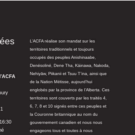
nées
L’ACFA réalise son mandat sur les
territoires traditionnels et toujours
occupés des peuples Anishinaabe,
Denésoliné, Dene Tha, Káinawa, Nakoda,
Nehiyāw, Piikanii et Tsuu T’ina, ainsi que
 l’ACFA
de la Nation Métisse, aujourd’hui
englobés par la province de l’Alberta. Ces
oury
territoires sont couverts par les traités 4,
6, 7, 8 et 10 signés entre ces peuples et
N1
la Couronne britannique au nom du
 16:30
gouvernement canadien et nous nous
mé
engageons tous et toutes à nous