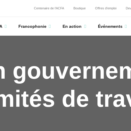
Centenaire de l’ACFA
Boutique
Offres d’emploi
Dev
A
Francophonie
En action
Événements
n gouverne
mités de trav