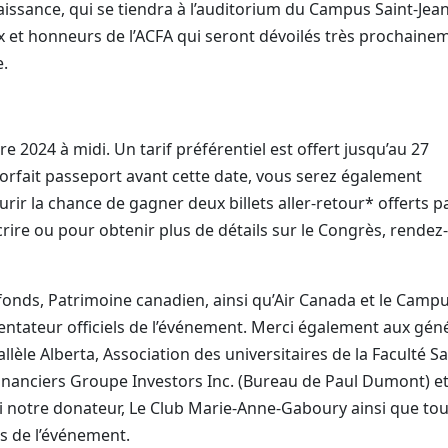
aissance, qui se tiendra à l’auditorium du Campus Saint-Jean
ix et honneurs de l’ACFA qui seront dévoilés très prochaine
e.
e 2024 à midi. Un tarif préférentiel est offert jusqu’au 27
forfait passeport avant cette date, vous serez également
ir la chance de gagner deux billets aller-retour* offerts p
ire ou pour obtenir plus de détails sur le Congrès, rendez
 fonds, Patrimoine canadien, ainsi qu’Air Canada et le Camp
entateur officiels de l’événement. Merci également aux gén
lèle Alberta, Association des universitaires de la Faculté Sa
 Financiers Groupe Investors Inc. (Bureau de Paul Dumont) e
 notre donateur, Le Club Marie-Anne-Gaboury ainsi que to
s de l’événement.