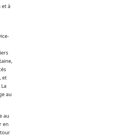
 et à
ice-
iers
taine,
tés
 et
.
La
ge au
te au
r en
etour