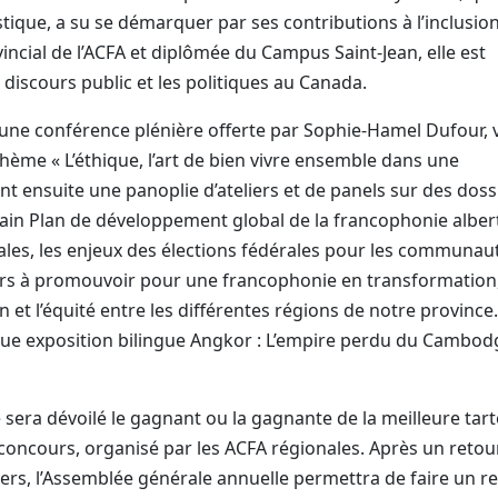
tique, a su se démarquer par ses contributions à l’inclusion
incial de l’ACFA et diplômée du Campus Saint-Jean, elle est
 discours public et les politiques au Canada.
une conférence plénière offerte par Sophie-Hamel Dufour, v
thème « L’éthique, l’art de bien vivre ensemble dans une
t ensuite une panoplie d’ateliers et de panels sur des doss
chain Plan de développement global de la francophonie alber
es, les enjeux des élections fédérales pour les communau
eurs à promouvoir pour une francophonie en transformation,
n et l’équité entre les différentes régions de notre province
ique exposition bilingue Angkor : L’empire perdu du Cambod
e sera dévoilé le gagnant ou la gagnante de la meilleure tar
concours, organisé par les ACFA régionales. Après un retou
liers, l’Assemblée générale annuelle permettra de faire un r