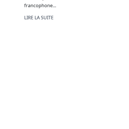
francophone...
LIRE LA SUITE
Liens rapides
Infolettre
En vous abonnant à
À propos
de l'ACFA, vous r
Boutique
des informations 
Communiqués