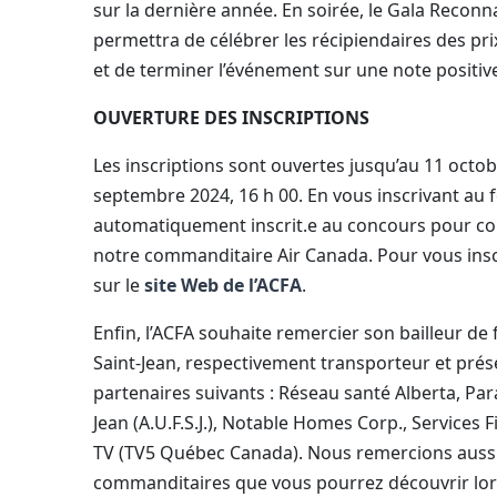
sur la dernière année. En soirée, le Gala Reconn
permettra de célébrer les récipiendaires des pr
et de terminer l’événement sur une note positiv
OUVERTURE DES INSCRIPTIONS
Les inscriptions sont ouvertes jusqu’au 11 octobr
septembre 2024, 16 h 00. En vous inscrivant au 
automatiquement inscrit.e au concours pour cour
notre commanditaire Air Canada. Pour vous inscr
sur le
site Web de l’ACFA
.
Enfin, l’ACFA souhaite remercier son bailleur de
Saint-Jean, respectivement transporteur et prés
partenaires suivants : Réseau santé Alberta, Paral
Jean (A.U.F.S.J.), Notable Homes Corp., Services
TV (TV5 Québec Canada). Nous remercions aussi
commanditaires que vous pourrez découvrir lor