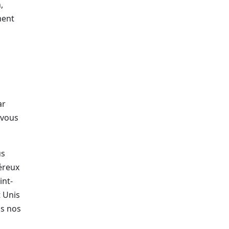
,
ment
ar
-vous
us
éreux
int-
t Unis
us nos