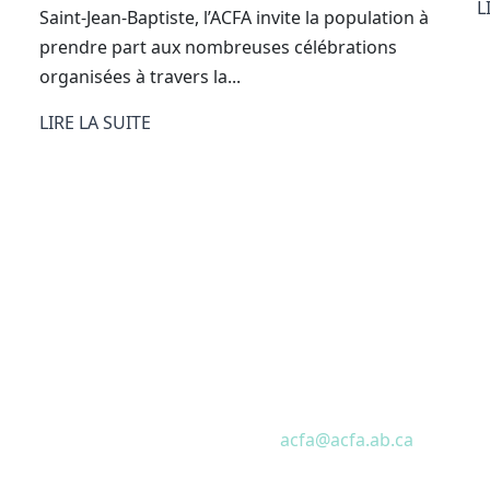
L
Saint-Jean-Baptiste, l’ACFA invite la population à
prendre part aux nombreuses célébrations
organisées à travers la...
LIRE LA SUITE
Nos coordonnées
 la liste de diffusion
T
780 466-1680
ecevrez régulièrement
Courriel:
acfa@acfa.ab.ca
sur des sujets
Secrétariat provincial de l’ACFA