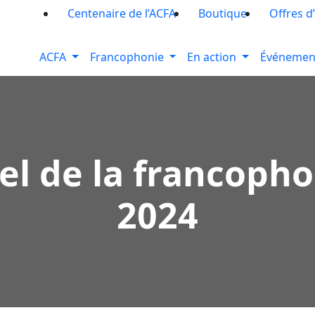
Centenaire de l’ACFA
Boutique
Offres d
ACFA
Francophonie
En action
Événemen
l de la francopho
2024