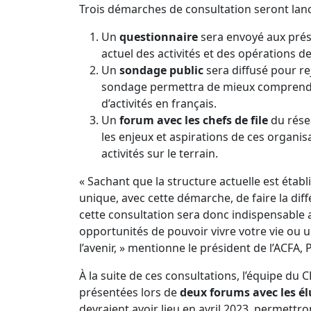
Trois démarches de consultation seront lanc
Un
questionnaire
sera envoyé aux pré
actuel des activités et des opérations de 
Un
sondage public
sera diffusé pour re
sondage permettra de mieux comprendre 
d’activités en français.
Un
forum avec les chefs
de file
du rése
les enjeux et aspirations de ces organi
activités sur le terrain.
« Sachant que la structure actuelle est éta
unique, avec cette démarche, de faire la dif
cette consultation sera donc indispensable a
opportunités de pouvoir vivre votre vie ou u
l’avenir, » mentionne le président de l’ACFA, P
À la suite de ces consultations, l’équipe d
présentées lors de
deux forums avec les él
devraient avoir lieu en avril 2023, permett