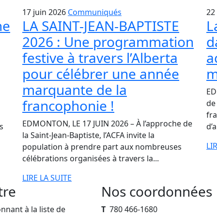
17 juin 2026
Communiqués
22
ne
LA SAINT-JEAN-BAPTISTE
L
2026 : Une programmation
d
festive à travers l’Alberta
a
pour célébrer une année
m
marquante de la
ED
francophonie !
de
fr
EDMONTON, LE 17 JUIN 2026 – À l’approche de
s
d’
la Saint-Jean-Baptiste, l’ACFA invite la
LI
population à prendre part aux nombreuses
célébrations organisées à travers la...
LIRE LA SUITE
tre
Nos coordonnées
nant à la liste de
T
780 466-1680