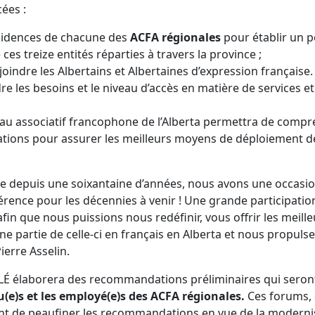
ées :
sidences de chacune des
ACFA régionales
pour établir un p
ces treize entités réparties à travers la province ;
joindre les Albertains et Albertaines d’expression française.
les besoins et le niveau d’accès en matière de services et
au associatif francophone de l’Alberta permettra de comp
sations pour assurer les meilleurs moyens de déploiement d
blie depuis une soixantaine d’années, nous avons une occasi
férence pour les décennies à venir ! Une grande participatio
fin que nous puissions nous redéfinir, vous offrir les meill
ne partie de celle-ci en français en Alberta et nous propuls
ierre Asselin.
u CLÉ élaborera des recommandations préliminaires qui seron
u(e)s et les employé(e)s des ACFA régionales.
Ces forums, 
ront de peaufiner les recommandations en vue de la moderni