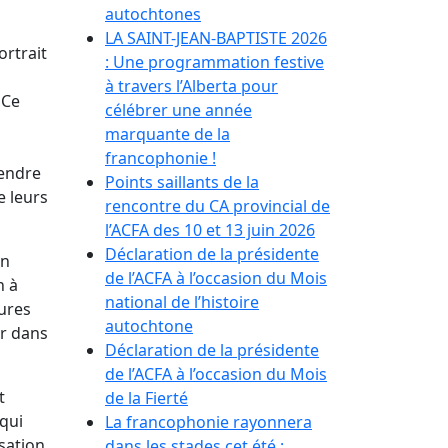
autochtones
LA SAINT-JEAN-BAPTISTE 2026
ortrait
: Une programmation festive
à travers l’Alberta pour
 Ce
célébrer une année
marquante de la
francophonie !
rendre
Points saillants de la
e leurs
rencontre du CA provincial de
l’ACFA des 10 et 13 juin 2026
Déclaration de la présidente
on
de l’ACFA à l’occasion du Mois
n à
national de l’histoire
eures
autochtone
er dans
Déclaration de la présidente
de l’ACFA à l’occasion du Mois
t
de la Fierté
qui
La francophonie rayonnera
sation
dans les stades cet été :