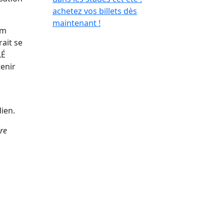
achetez vos billets dès
maintenant !
um
ait se
LÉ
tenir
ien.
re