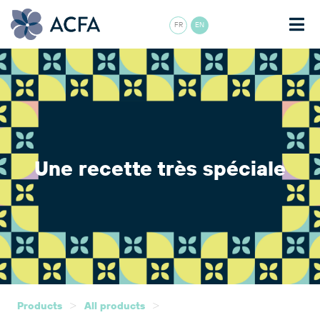
FR
EN
Une recette très spéciale
>
>
Products
All products