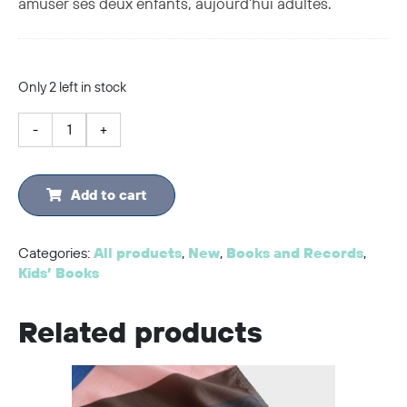
amuser ses deux enfants, aujourd’hui adultes.
Only 2 left in stock
Une
-
+
recette
très
spéciale
Add to cart
quantity
Categories:
All products
,
New
,
Books and Records
,
Kids’ Books
Related products