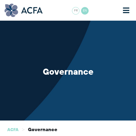
FR
EN
Governance
>
Governance
ACFA