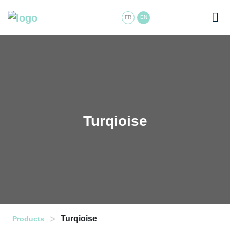
FR
EN
Turqioise
>
Turqioise
Products