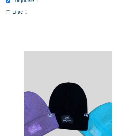
Turquoise
1
Lilac
1