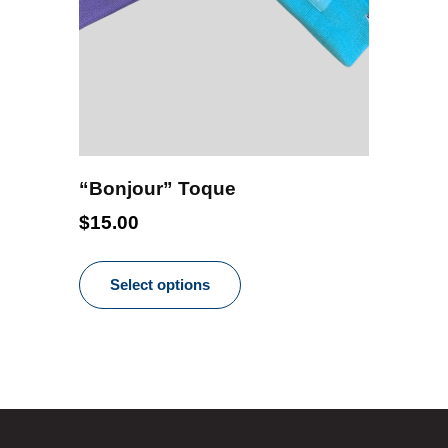
“Bonjour” Toque
$
15.00
This
product
Select options
has
multiple
variants.
The
options
may
be