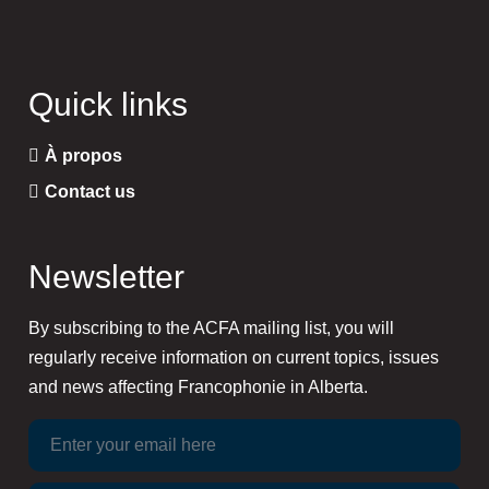
chosen
on
the
product
Quick links
page
À propos
Contact us
Newsletter
By subscribing to the ACFA mailing list, you will
regularly receive information on current topics, issues
and news affecting Francophonie in Alberta.