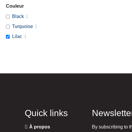
Couleur
Black
1
Turquoise
1
Lilac
1
Quick links
Newslette
À propos
By subscribing to t