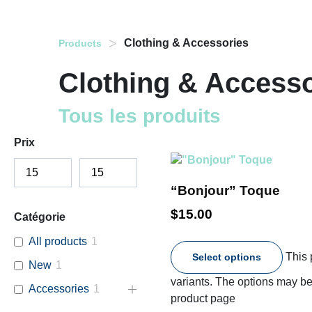
>
Clothing & Accessories
Products
Clothing & Accesso
Tous les produits
Prix
“Bonjour” Toque
$
15.00
Catégorie
All products
1
This 
Select options
New
1
variants. The options may b
Accessories
1
product page