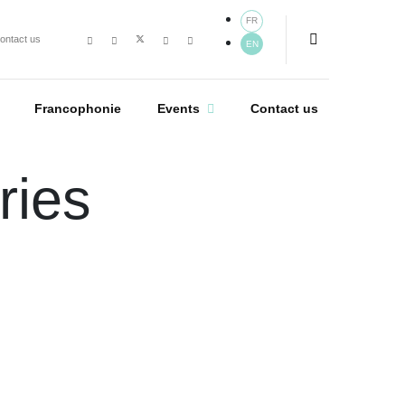
FR
ontact us
EN
Francophonie
Events
Contact us
ries