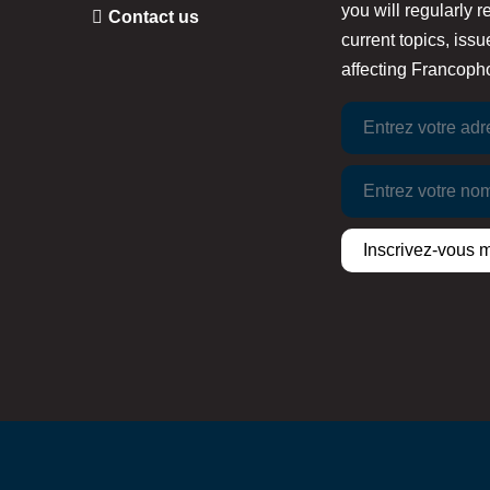
you will regularly 
Contact us
current topics, is
affecting Francopho