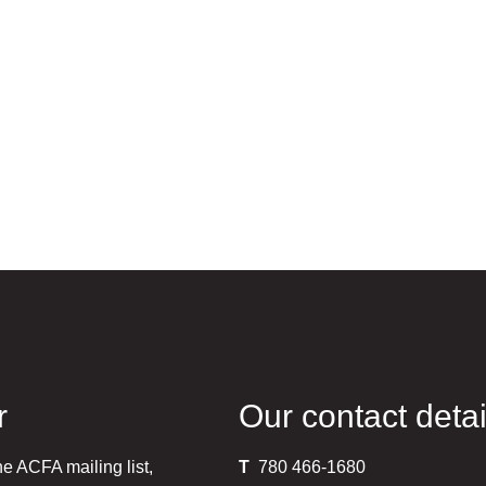
r
Our contact detai
he ACFA mailing list,
T
780 466-1680