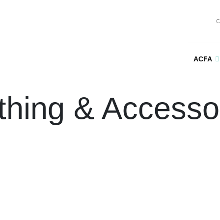
C
ACFA
thing & Accesso