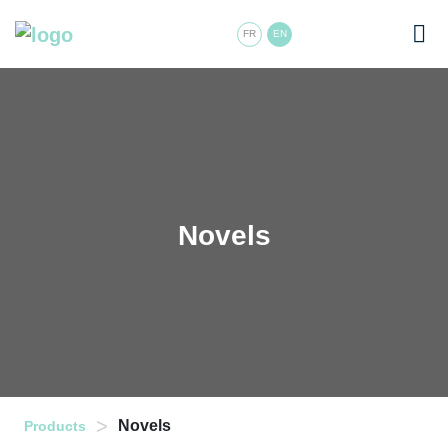
FR
EN
Novels
>
Novels
Products