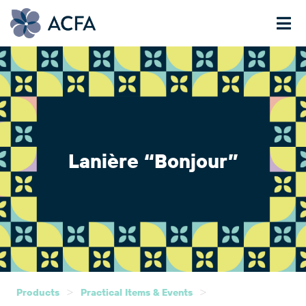
Lanière “Bonjour”
>
>
Products
Practical Items & Events